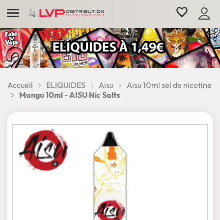

favorite_border
Accueil
ELIQUIDES
Aisu
Aisu 10ml sel de nicotine
Mango 10ml - AISU Nic Salts