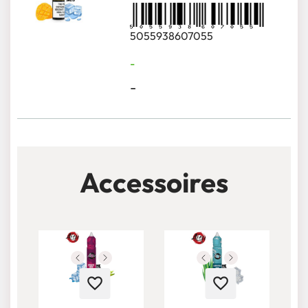
5055938607055
-
-
Accessoires
favorite_border
favorite_border