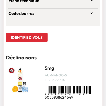
Fiche technique
Codes barres
IDENTIFIEZ-VOUS
Déclinaisons
5mg
AU-MANGO-5
L5206-53314
5055938624649