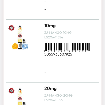
-
-
10mg
ZJ-MANGO-10MG
L5206-11554
5055938607925
-
-
20mg
ZJ-MANGO-20MG
L5206-11555