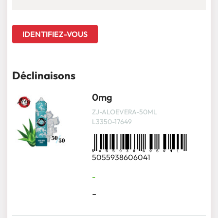
IDENTIFIEZ-VOUS
Déclinaisons
0mg
ZJ-ALOEVERA-50ML
L3350-17649
5055938606041
-
-