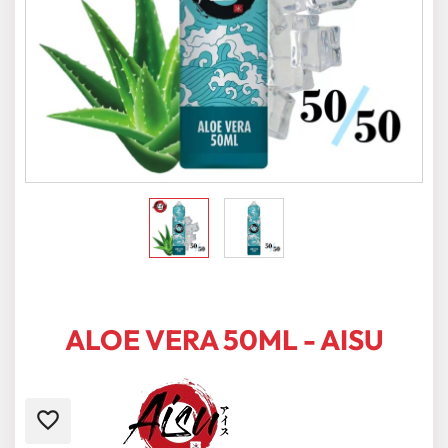
ALOE VERA 50ML - AISU
favorite_border