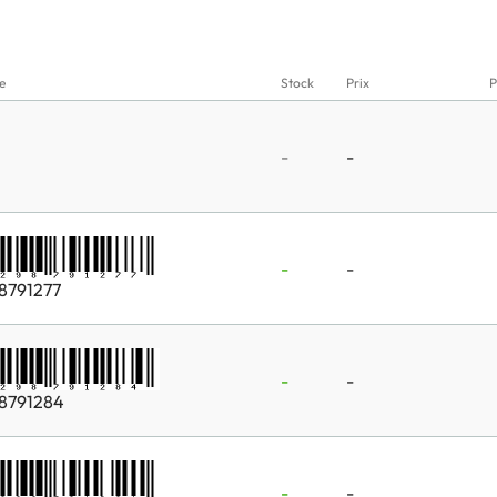
e
Stock
Prix
P
-
-
-
-
8791277
-
-
8791284
-
-