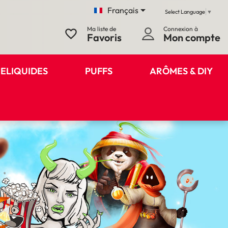

Français
Select Language
▼
Ma liste de
Connexion à
favorite_border
Favoris
Mon compte
ELIQUIDES
PUFFS
ARÔMES & DIY