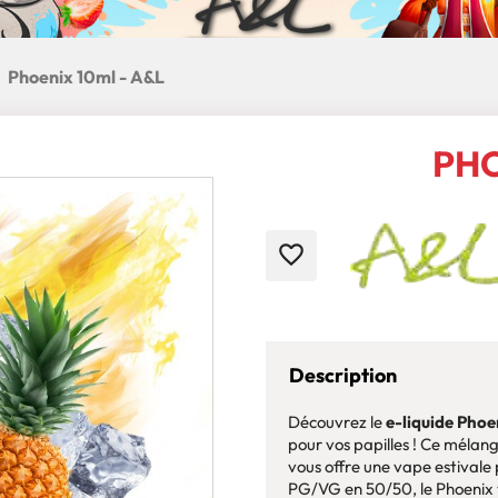
Phoenix 10ml - A&L
PHO
favorite_border
Description
Découvrez le
e-liquide Phoe
pour vos papilles ! Ce mélang
vous offre une vape estivale
PG/VG en 50/50, le Phoenix 