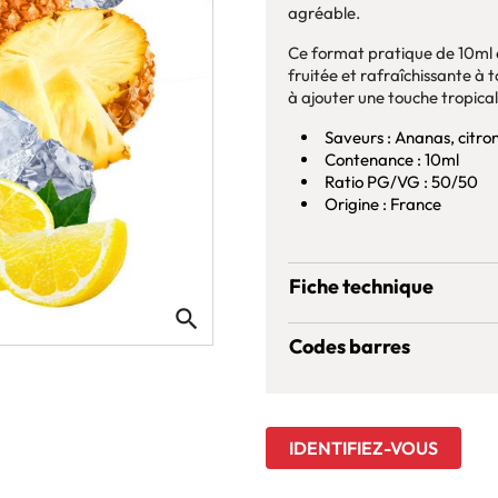
agréable.
Ce format pratique de 10ml 
fruitée et rafraîchissante à
à ajouter une touche tropical
Saveurs : Ananas, citron
Contenance : 10ml
Ratio PG/VG : 50/50
Origine : France
Fiche technique
search
Codes barres
IDENTIFIEZ-VOUS