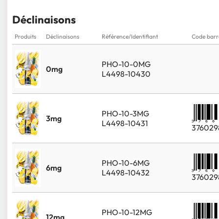
Déclinaisons
Produits
Déclinaisons
Référence/Identifiant
Code barr
PHO-10-0MG
0mg
L4498-10430
PHO-10-3MG
3mg
L4498-10431
376029
PHO-10-6MG
6mg
L4498-10432
376029
PHO-10-12MG
12mg