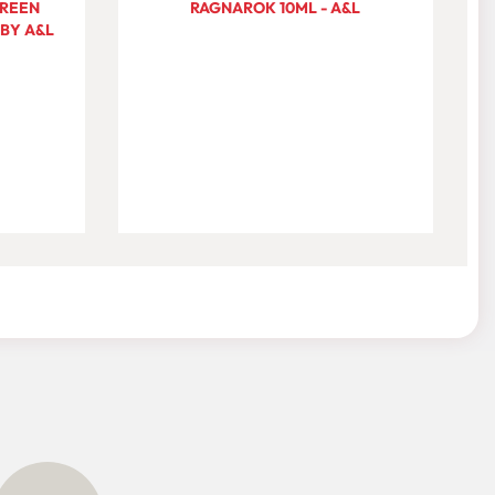
GREEN
RAGNAROK 10ML - A&L
 BY A&L
S