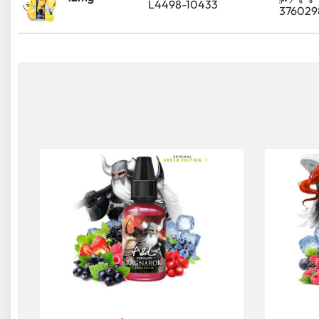
L4498-10433
376029