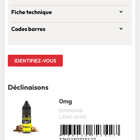
Fiche technique
Codes barres
IDENTIFIEZ-VOUS
Déclinaisons
0mg
DIY000608
L3240-60392
3760230723427