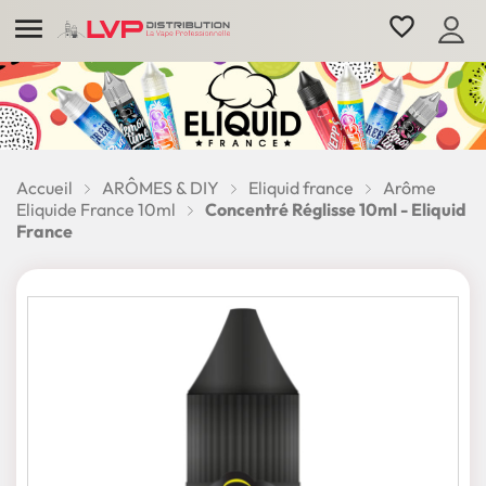

favorite_border
Accueil
ARÔMES & DIY
Eliquid france
Arôme
Eliquide France 10ml
Concentré Réglisse 10ml - Eliquid
France