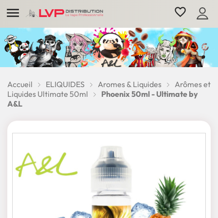

favorite_border
Accueil
ELIQUIDES
Aromes & Liquides
Arômes et
Liquides Ultimate 50ml
Phoenix 50ml - Ultimate by
A&L