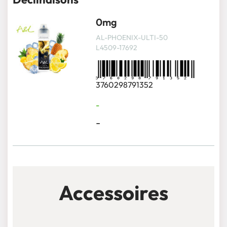
0mg
AL-PHOENIX-ULTI-50
L4509-17692
3760298791352
-
-
Accessoires