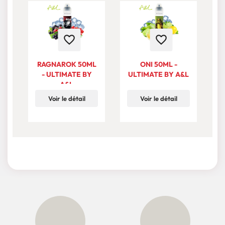
favorite_border
favorite_border
RAGNAROK 50ML
ONI 50ML -
V
- ULTIMATE BY
ULTIMATE BY A&L
U
A&L
Voir le détail
Voir le détail