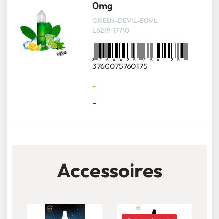
0mg
GREEN-DEVIL-50ML
L6219-17710
3760075760175
-
-
Accessoires