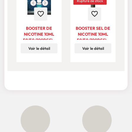
Rupture de stock
favorite_border
favorite_border
BOOSTER DE
BOOSTER SEL DE
NICOTINE 10ML
NICOTINE 10ML
50/50 (100PCS) -
50/50 (100PCS) -
MX LAB
MX LAB
Voir le détail
Voir le détail