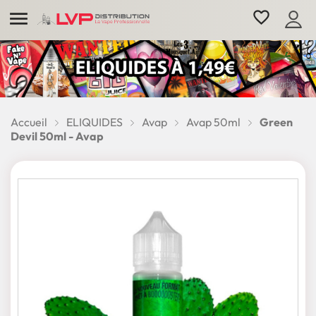

favorite_border
Accueil
ELIQUIDES
Avap
Avap 50ml
Green
Devil 50ml - Avap