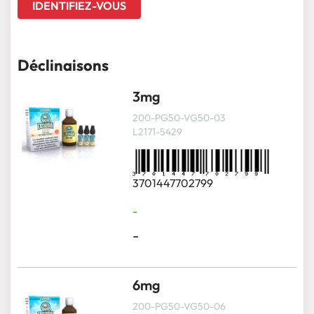
IDENTIFIEZ-VOUS
Déclinaisons
3mg
200-PG50-VG50-03
L2171-5429
3701447702799
-
-
6mg
200-PG50-VG50-06