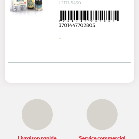
L2171-5430
3701447702805
-
-
Livraison rapide
Service commercial