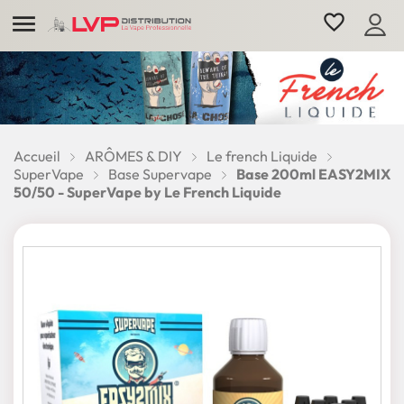

favorite_border
Accueil
ARÔMES & DIY
Le french Liquide
SuperVape
Base Supervape
Base 200ml EASY2MIX
50/50 - SuperVape by Le French Liquide