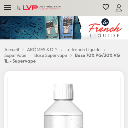

favorite_border
Accueil
ARÔMES & DIY
Le french Liquide
SuperVape
Base Supervape
Base 70% PG/30% VG
1L - Supervape