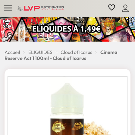

favorite_border
Accueil
ELIQUIDES
Cloud of Icarus
Cinema
Réserve Act 1 100ml - Cloud of Icarus