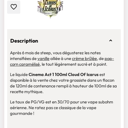
favorite_border
Description
Après 6 mois de steep, vous dégusterez les notes
intensifiées de
vanille
alliée à une
crème brûlée
, de
pop-
corn caramélisé
, le tout légèrement sucré et à point.
Le liquide
Cinema Act 1 100ml Cloud Of Icarus
est
disponible à la vente chez votre grossiste dans un flacon
de 120ml de contenance rempli à hauteur de 100ml de sa
recette mythique.
Le taux de PG/VG est en 30/70 pour une vape subohm
aérienne. Ne ratez pas ce classique de la vape
gourmande !