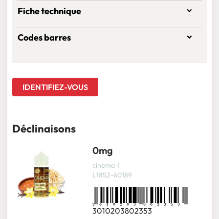
Fiche technique
Codes barres
IDENTIFIEZ-VOUS
Déclinaisons
0mg
cinema-1
L1852-60189
3010203802353