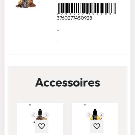
3760277450928
-
-
Accessoires
favorite_border
favorite_border