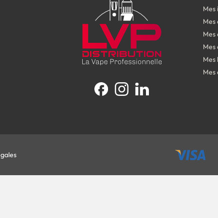
Mes 
Mes
Mes 
Mes 
Mes 
Mes 
Facebook
Instagram
LinkedIn
égales