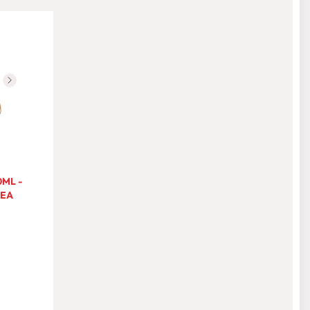
ML -
REA