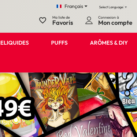

Français
Select Language
▼
Ma liste de
Connexion à
favorite_border
Favoris
Mon compte
ELIQUIDES
PUFFS
ARÔMES & DIY