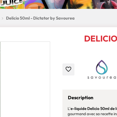
Delicio 50ml - Dictator by Savourea
DELICIO
favorite_border
Description
L'
e-liquide Delicio 50ml de
gourmand avec sa recette ins