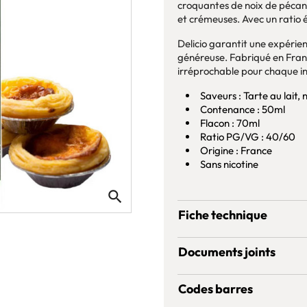
croquantes de noix de pécan.
et crémeuses. Avec un ratio 
Delicio garantit une expéri
généreuse. Fabriqué en Fran
irréprochable pour chaque in
Saveurs : Tarte au lait,
Contenance : 50ml
Flacon : 70ml
Ratio PG/VG : 40/60
Origine : France
Sans nicotine
search
Fiche technique
Documents joints
Codes barres