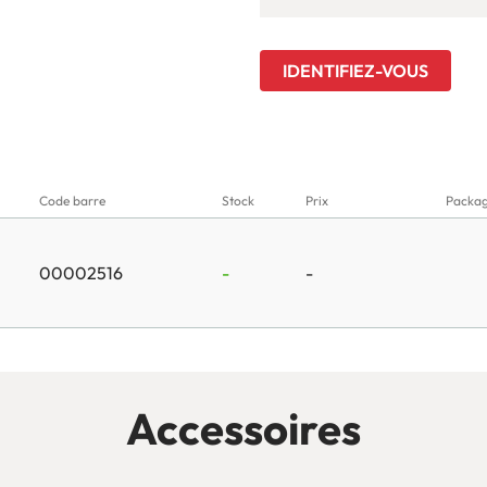
IDENTIFIEZ-VOUS
Code barre
Stock
Prix
Packag
00002516
-
-
Accessoires