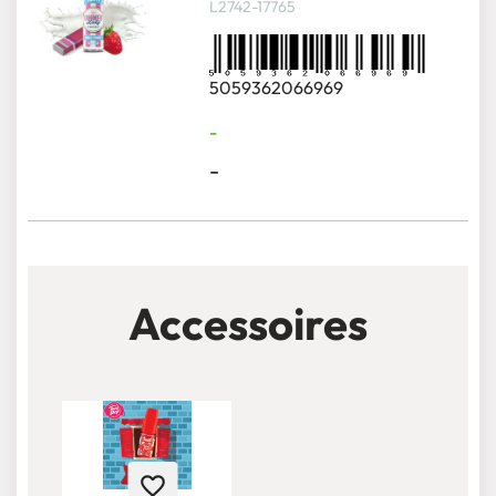
L2742-17765
5059362066969
-
-
Accessoires
favorite_border