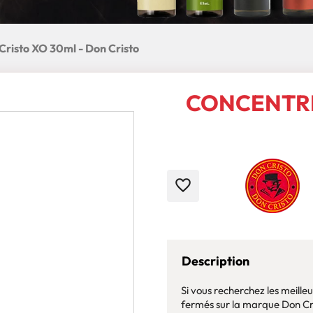
risto XO 30ml - Don Cristo
CONCENTRÉ
favorite_border
Description
Si vous recherchez les meill
fermés sur la marque Don Cri