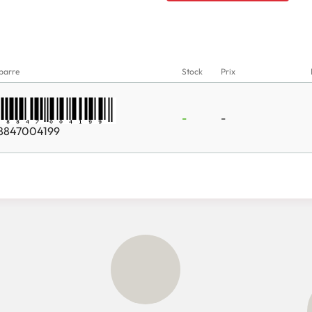
barre
Stock
Prix
-
-
8847004199