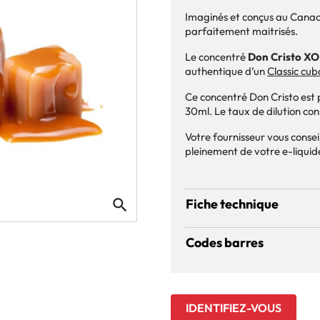
Imaginés et conçus au Canada
parfaitement maitrisés.
Le concentré
Don Cristo XO
authentique d’un
Classic cub
Ce concentré Don Cristo est 
30ml. Le taux de dilution co
Votre fournisseur vous consei
pleinement de votre e-liquid
search
Fiche technique
Codes barres
IDENTIFIEZ-VOUS