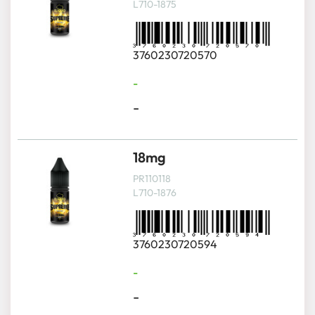
L710-1875
3760230720570
-
-
18mg
PR110118
L710-1876
3760230720594
-
-