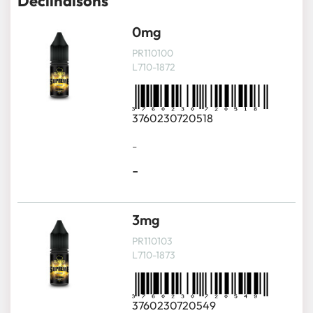
Déclinaisons
0mg
PR110100
L710-1872
3760230720518
-
-
3mg
PR110103
L710-1873
3760230720549