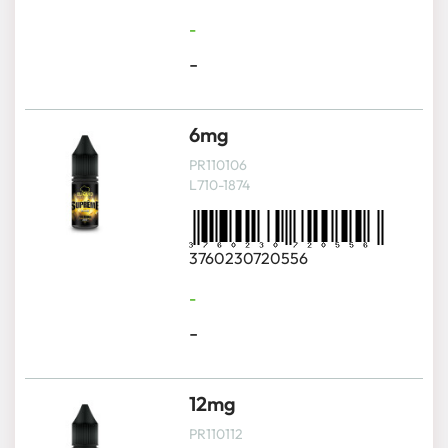
-
-
6mg
PR110106
L710-1874
3760230720556
-
-
12mg
PR110112