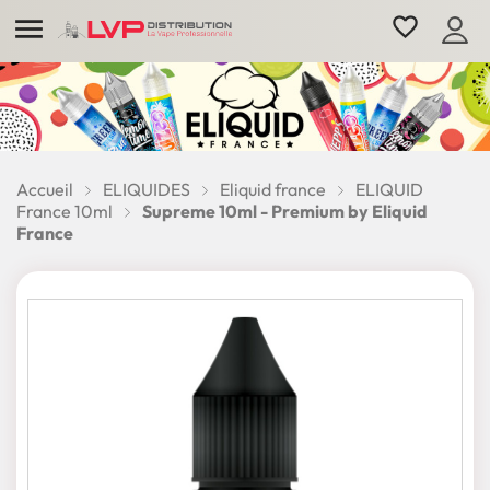

favorite_border
Accueil
ELIQUIDES
Eliquid france
ELIQUID
France 10ml
Supreme 10ml - Premium by Eliquid
France