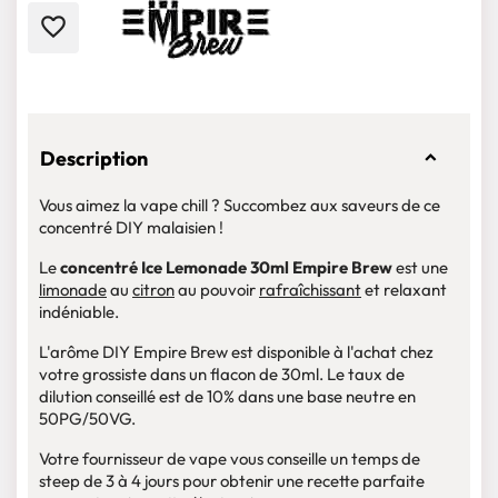
favorite_border
Description
Vous aimez la vape chill ? Succombez aux saveurs de ce
concentré DIY malaisien !
Le
concentré Ice Lemonade 30ml Empire Brew
est une
limonade
au
citron
au pouvoir
rafraîchissant
et relaxant
indéniable.
L'arôme DIY Empire Brew est disponible à l'achat chez
votre grossiste dans un flacon de 30ml. Le taux de
dilution conseillé est de 10% dans une base neutre en
50PG/50VG.
Votre fournisseur de vape vous conseille un temps de
steep de 3 à 4 jours pour obtenir une recette parfaite