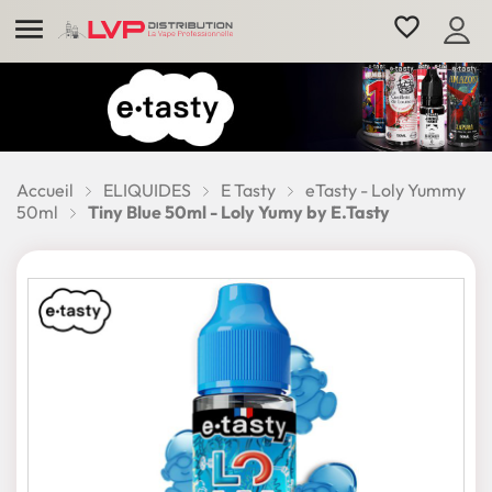

favorite_border
Accueil
ELIQUIDES
E Tasty
eTasty - Loly Yummy
50ml
Tiny Blue 50ml - Loly Yumy by E.Tasty