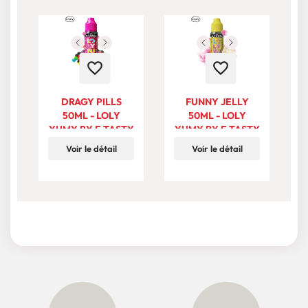
favorite_border
favorite_border
DRAGY PILLS
FUNNY JELLY
50ML - LOLY
50ML - LOLY
YUMY BY E.TASTY
YUMY BY E.TASTY
Voir le détail
Voir le détail