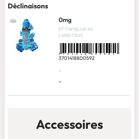
Déclinaisons
0mg
ET-TINYBLUE-50
L4785-17825
3701418800592
-
-
Accessoires