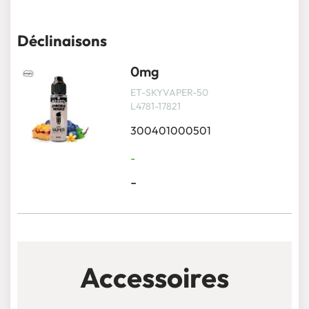
Déclinaisons
0mg
ET-SKYVAPER-50
L4781-17821
300401000501
-
-
Accessoires