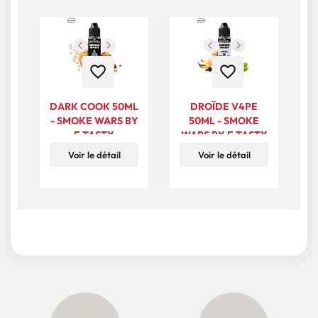
favorite_border
favorite_border
DARK COOK 50ML
DROÏDE V4PE
- SMOKE WARS BY
50ML - SMOKE
E.TASTY
WARS BY E.TASTY
W
Voir le détail
Voir le détail