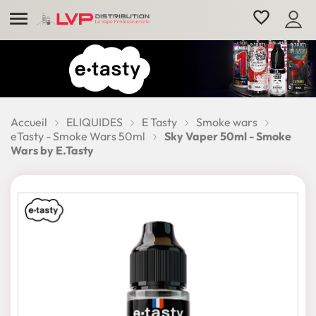

favorite_border
Accueil
ELIQUIDES
E Tasty
Smoke wars
eTasty - Smoke Wars 50ml
Sky Vaper 50ml - Smoke
Wars by E.Tasty