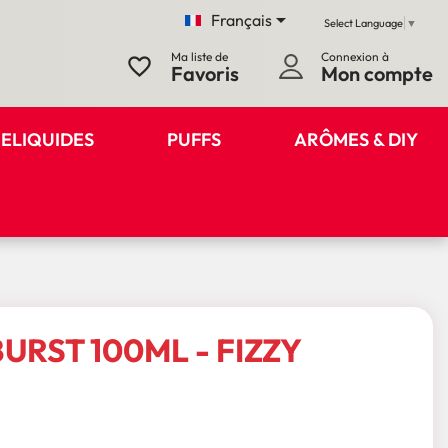

Français
Select Language
▼
Ma liste de
Connexion à
favorite_border
Favoris
Mon compte
ELIQUIDES
PUFFS
ARÔMES & DIY
URST 100ML - FIZZY