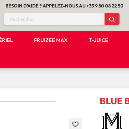
BESOIN D’AIDE ? APPELEZ-NOUS AU
+33 9 80 08 22 50
ÉRIEL
FRUIZEE MAX
T-JUICE
BLUE B
favorite_border