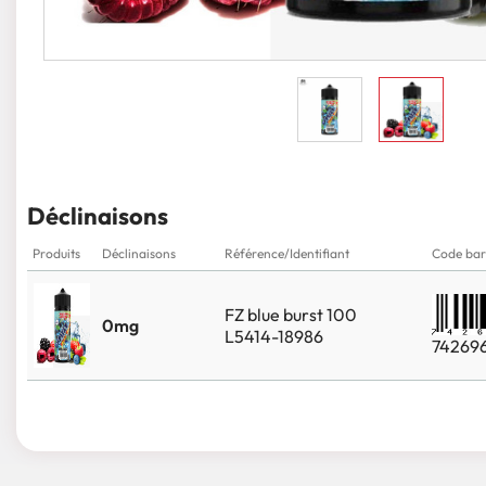
Déclinaisons
Produits
Déclinaisons
Référence/Identifiant
Code bar
FZ blue burst 100
0mg
L5414-18986
74269