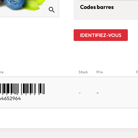
Codes barres
search
IDENTIFIEZ-VOUS
re
Stock
Prix
-
-
64652964