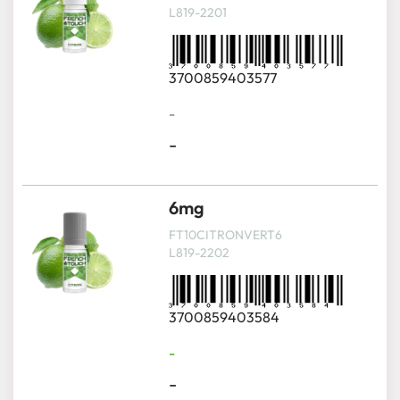
L819-2201
3700859403577
-
-
6mg
FT10CITRONVERT6
L819-2202
3700859403584
-
-