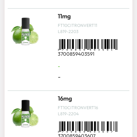
11mg
FT10CITRONVERT11
L819-2203
3700859403591
-
-
16mg
FT10CITRONVERT16
L819-2204
3700859403607