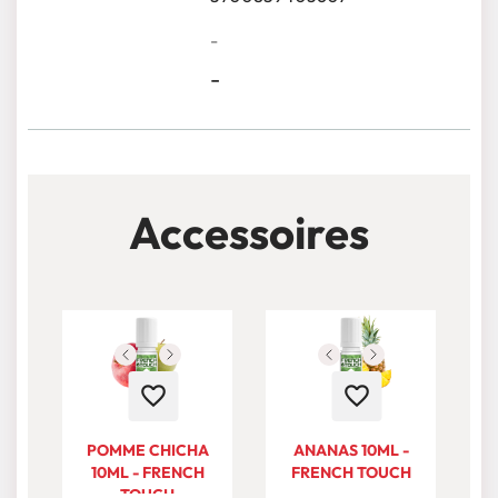
-
-
Accessoires
favorite_border
favorite_border
POMME CHICHA
ANANAS 10ML -
10ML - FRENCH
FRENCH TOUCH
TOUCH