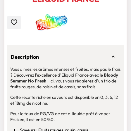
favorite_border
Description
Vous aimez les arômes intenses et fruités, mais pas le frais
? Découvrez l'excellence d'Eliquid France avec le
Bloody
Summer No Fresh
! Ici, vous vous régalerez d'un trio de
fruits rouges, de raisin et de cassis, sans frais.
Cette recette riche en saveurs est disponible en 0, 3, 6, 12
et 18mg de nicotine.
Pour le taux de PG/VG de cet e-liquide prêt à vaper
Fruizee, il est en 50/50.
Saveurs : Fruits rouges, raisin, cassis