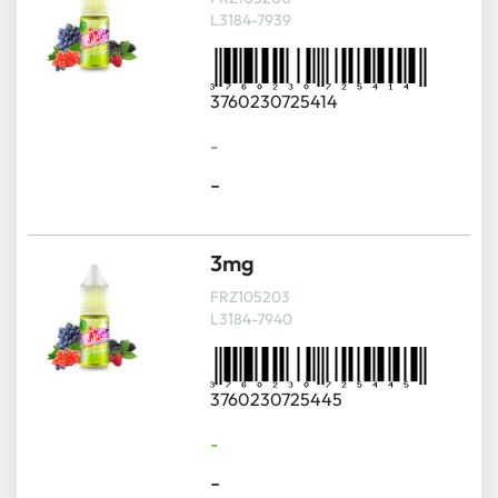
L3184-7939
3760230725414
-
-
3mg
FRZ105203
L3184-7940
3760230725445
-
-