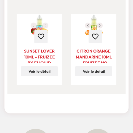
favorite_border
favorite_border
SUNSET LOVER
CITRON ORANGE
10ML - FRUIZEE
MANDARINE 10ML
BY ELIQUID
- FRUIZEE NO
FRANCE
FRESH BY
Voir le détail
Voir le détail
ELIQUID FRANCE