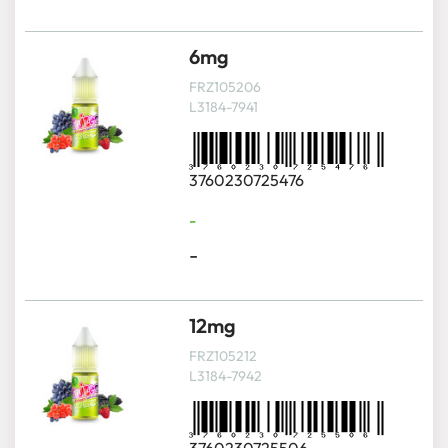
6mg
FRZ105206
L3184-7941
3760230725476
-
-
12mg
FRZ105212
L3184-7942