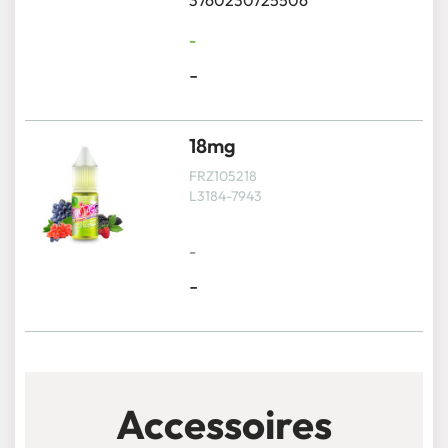
3760230725506
-
-
18mg
FRZ105218
L3184-7943
-
-
Accessoires