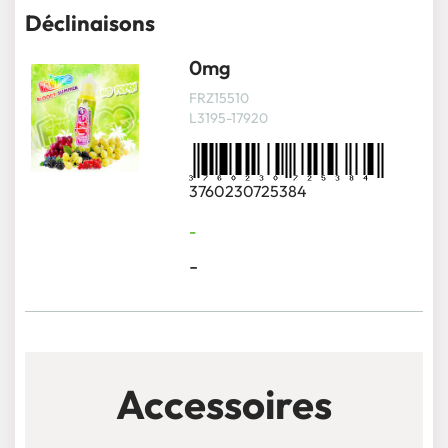
Déclinaisons
0mg
FRZ15510
L3195-17920
3760230725384
-
-
Accessoires