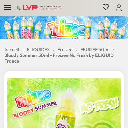

favorite_border
Accueil
ELIQUIDES
Fruizee
FRUIZEE 50ml
Bloody Summer 50ml - Fruizee No Fresh by ELIQUID
France