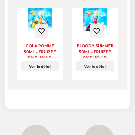
favorite_border
favorite_border
COLA POMME
BLOODY SUMMER
50ML - FRUIZEE
50ML - FRUIZEE
M
BY ELIQUID
BY ELIQUID
FRANCE
FRANCE
Voir le détail
Voir le détail