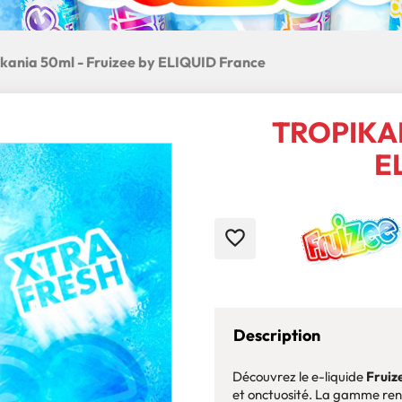
ikania 50ml - Fruizee by ELIQUID France
TROPIKAN
E
favorite_border
Description
Découvrez le e-liquide
Fruiz
et onctuosité. La gamme ren