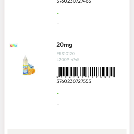
3760230727463
-
-
20mg
FRS10120
L2009-4745
3760230727555
-
-