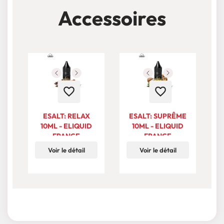
Accessoires
favorite_border
favorite_border
ESALT: RELAX
ESALT: SUPRÊME
10ML - ELIQUID
10ML - ELIQUID
W
FRANCE
FRANCE
-
Voir le détail
Voir le détail