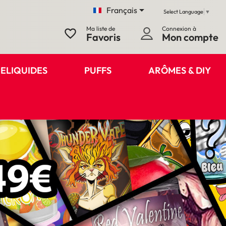

Français
Select Language
▼
Ma liste de
Connexion à
favorite_border
Favoris
Mon compte
ELIQUIDES
PUFFS
ARÔMES & DIY