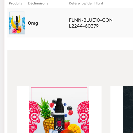
Produits
Déclinaisons
Référence/Identifiant
FLMN-BLUE10-CON
0mg
L2244-60379