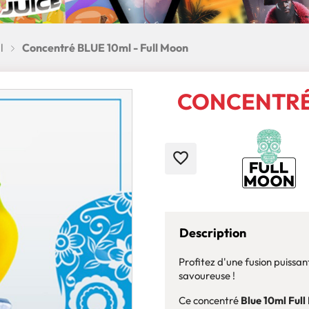
l
Concentré BLUE 10ml - Full Moon
CONCENTRÉ 
favorite_border
Description
Profitez d'une fusion puissan
savoureuse !
Ce concentré
Blue 10ml Ful