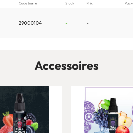
Code barre
Stock
Prix
Pack
29000104
-
-
Accessoires