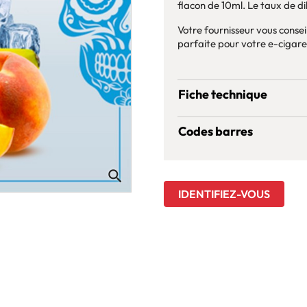
flacon de 10ml. Le taux de 
Votre fournisseur vous consei
parfaite pour votre e-cigare
Fiche technique
Codes barres
search
IDENTIFIEZ-VOUS