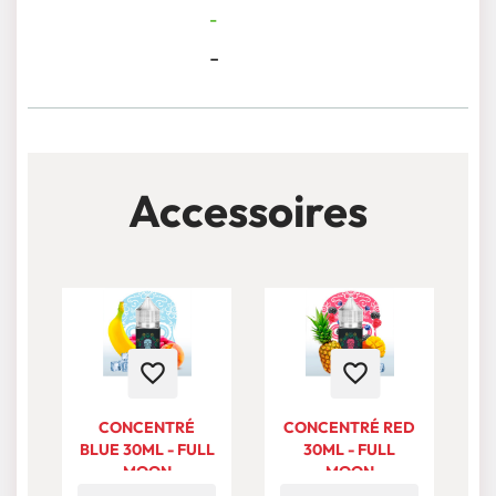
-
-
Accessoires
favorite_border
favorite_border
CONCENTRÉ
CONCENTRÉ RED
BLUE 30ML - FULL
30ML - FULL
MOON
MOON