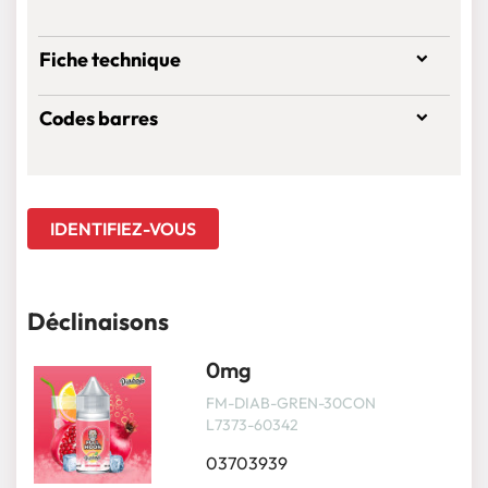
Fiche technique
Codes barres
IDENTIFIEZ-VOUS
Déclinaisons
0mg
FM-DIAB-GREN-30CON
L7373-60342
03703939