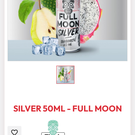
SILVER 50ML - FULL MOON
favorite_border