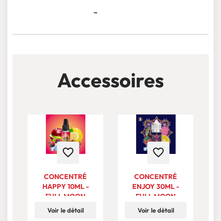
-
Accessoires
favorite_border
favorite_border
CONCENTRÉ
CONCENTRÉ
HAPPY 10ML -
ENJOY 30ML -
FULL MOON
FULL MOON
Voir le détail
Voir le détail