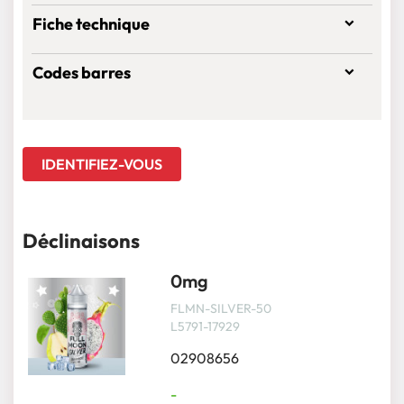
Fiche technique
Codes barres
IDENTIFIEZ-VOUS
Déclinaisons
0mg
FLMN-SILVER-50
L5791-17929
02908656
-