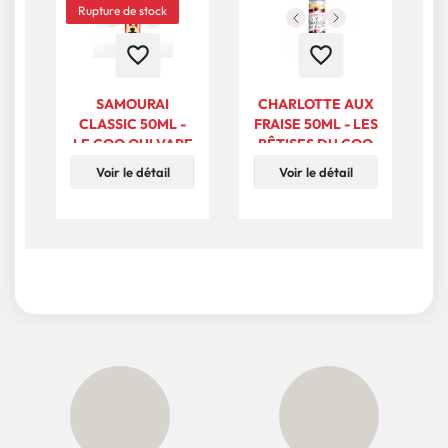
Rupture de stock
favorite_border
favorite_border
SAMOURAI
CHARLOTTE AUX
C
CLASSIC 50ML -
FRAISE 50ML - LES
LE COQ QUI VAPE
BÊTISES DU COQ
Voir le détail
Voir le détail