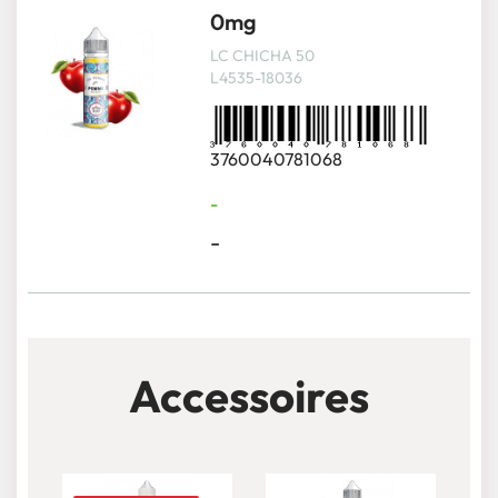
0mg
LC CHICHA 50
L4535-18036
3760040781068
-
-
Accessoires