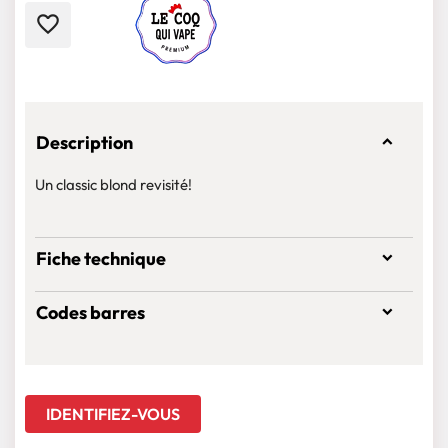
favorite_border
Description
Un classic blond revisité!
Fiche technique
Codes barres
IDENTIFIEZ-VOUS