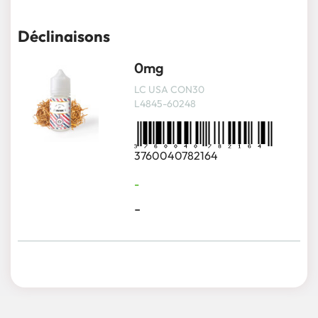
Déclinaisons
0mg
LC USA CON30
L4845-60248
3760040782164
-
-