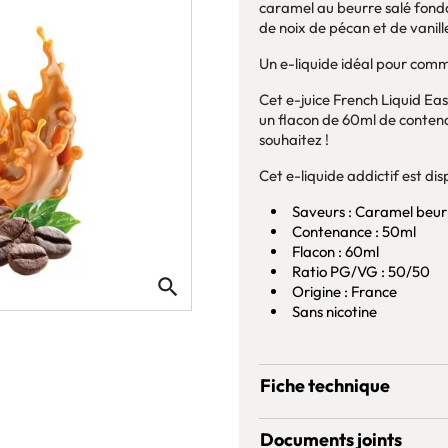
caramel au beurre salé fondant
de noix de pécan et de vanill
Un e-liquide idéal pour comm
Cet e-juice French Liquid Ea
un flacon de 60ml de contenan
souhaitez !
Cet e-liquide addictif est d
Saveurs : Caramel beurre
Contenance : 50ml
Flacon : 60ml
Ratio PG/VG : 50/50
search
Origine : France
Sans nicotine
Fiche technique
Documents joints