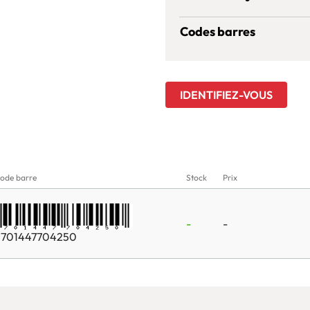
Codes barres
IDENTIFIEZ-VOUS
ode barre
Stock
Prix
-
-
3701447704250