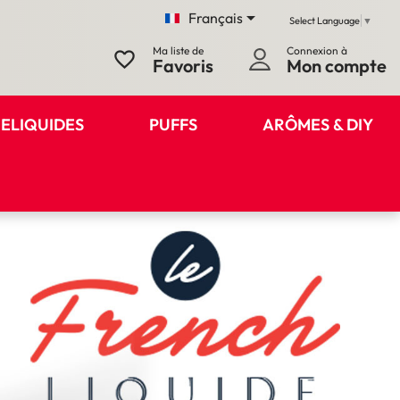

Français
Select Language
▼
Ma liste de
Connexion à
favorite_border
Favoris
Mon compte
ELIQUIDES
PUFFS
ARÔMES & DIY