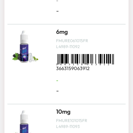
-
-
6mg
FMURE061015FR
L4989-11092
3663159063912
-
-
10mg
FMURE101015FR
L4989-11093