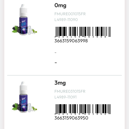
0mg
FMURE001015FR
L4989-11090
3663159063998
-
-
3mg
FMURE031015FR
L4989-11091
3663159063950