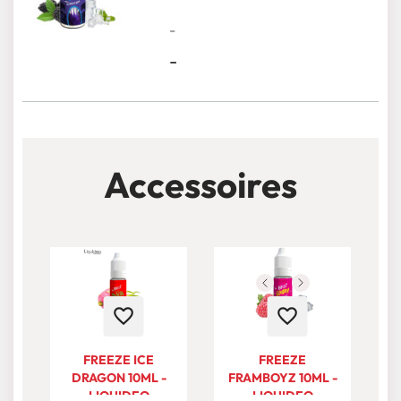
-
-
Accessoires
favorite_border
favorite_border
FREEZE ICE
FREEZE
DRAGON 10ML -
FRAMBOYZ 10ML -
LIQUIDEO
LIQUIDEO