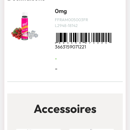
0mg
FFRAM005003FR
L2948-18142
3663159071221
-
-
Accessoires