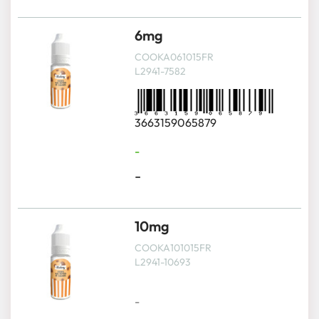
6mg
COOKA061015FR
L2941-7582
3663159065879
-
-
10mg
COOKA101015FR
L2941-10693
-