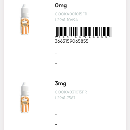
0mg
COOKA001015FR
L2941-10694
3663159065855
-
-
3mg
COOKA031015FR
L2941-7581
-
-