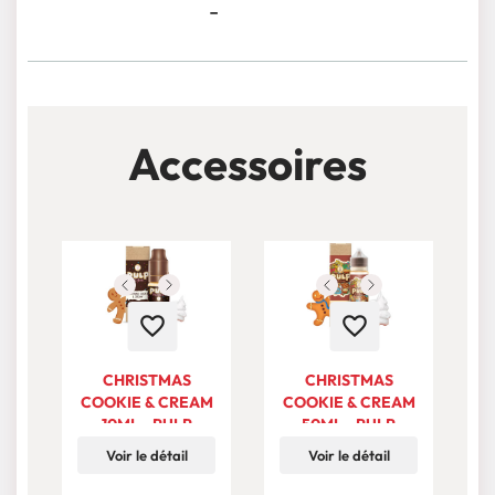
-
Accessoires
favorite_border
favorite_border
CHRISTMAS
CHRISTMAS
COOKIE & CREAM
COOKIE & CREAM
10ML - PULP
50ML - PULP
KITCHEN
KITCHEN
Voir le détail
Voir le détail