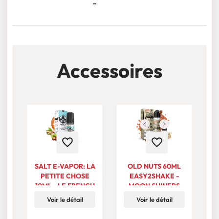
-
Accessoires
favorite_border
favorite_border
SALT E-VAPOR: LA
OLD NUTS 60ML
PETITE CHOSE
EASY2SHAKE -
10ML - LE FRENCH
MOON SHINERS
LIQUIDE
BY LE FRENCH
Voir le détail
Voir le détail
LIQUIDE