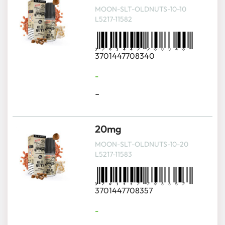
MOON-SLT-OLDNUTS-10-10
L5217-11582
3701447708340
-
-
20mg
MOON-SLT-OLDNUTS-10-20
L5217-11583
3701447708357
-