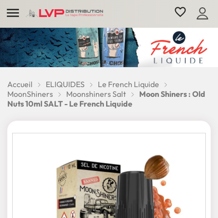

favorite_border
Accueil
ELIQUIDES
Le French Liquide
MoonShiners
Moonshiners Salt
Moon Shiners : Old
Nuts 10ml SALT - Le French Liquide