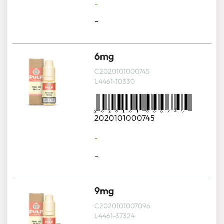
-
-
6mg
C2020101000745
L4461-10330
2020101000745
-
-
9mg
C2020101007096
L4461-37324