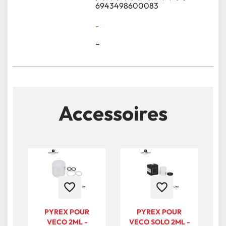
6943498600083
-
-
Accessoires
favorite_border
favorite_border
PYREX POUR
PYREX POUR
VECO 2ML -
VECO SOLO 2ML -