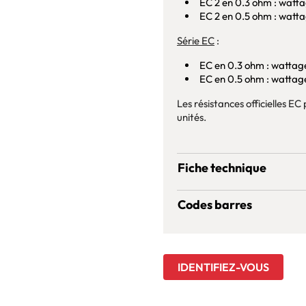
EC 2 en 0.3 ohm : watt
EC 2 en 0.5 ohm : watt
Série EC
:
EC en 0.3 ohm : wattag
EC en 0.5 ohm : wattag
Les résistances officielles EC
unités.
Fiche technique
Codes barres
IDENTIFIEZ-VOUS