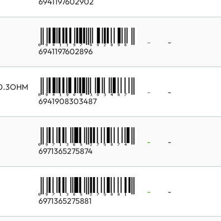
6941197602902
-
-
6941197602896
 0.3OHM
-
-
6941908303487
-
-
6971365275874
-
-
6971365275881