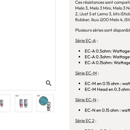
Ces résistances sont compatib
Melo 3, Melo 3 Mini, Melo 3 N
2, iJust S et Lemo 3, kits iSti
Rubber, Ikuu i200 Melo 4, iSti
Plusieurs séries sont disponibl
Série EC-A
:
EC-A 0.5ohm: Wattage
EC-A 0.3ohm: Wattage
EC-A 0.15ohm: Wattage
Série EC-M
:
search
EC-M en 0.15 ohm : wat
EC-M Head en 0.3 ohm 
Série EC-N
:
EC-N en 0.15 ohm : wat
Série EC 2
: