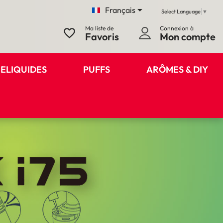

Français
Select Language
▼
Ma liste de
Connexion à
favorite_border
Favoris
Mon compte
ELIQUIDES
PUFFS
ARÔMES & DIY