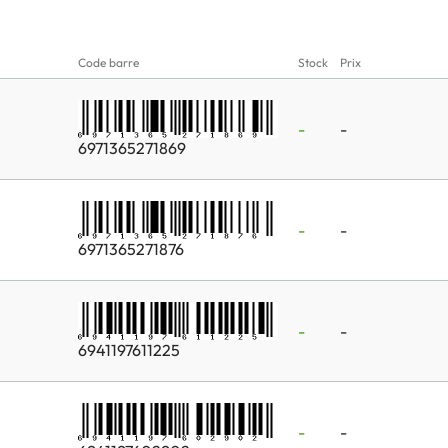
Code barre
Stock
Prix
-
-
6971365271869
-
-
6971365271876
-
-
6941197611225
-
-