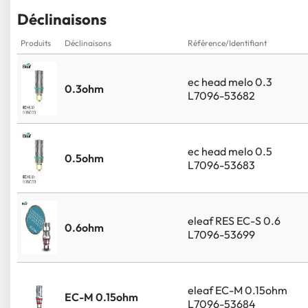
Déclinaisons
Produits
Déclinaisons
Référence/Identifiant
ec head melo 0.3
0.3ohm
L7096-53682
ec head melo 0.5
0.5ohm
L7096-53683
eleaf RES EC-S 0.6
0.6ohm
L7096-53699
eleaf EC-M 0.15ohm
EC-M 0.15ohm
L7096-53684