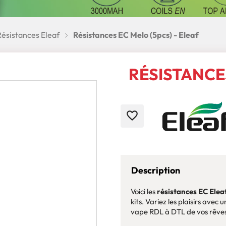
Résistances Eleaf
Résistances EC Melo (5pcs) - Eleaf
RÉSISTANCES
favorite_border
Description
Voici les
résistances EC Elea
kits. Variez les plaisirs ave
vape RDL à DTL de vos rêves