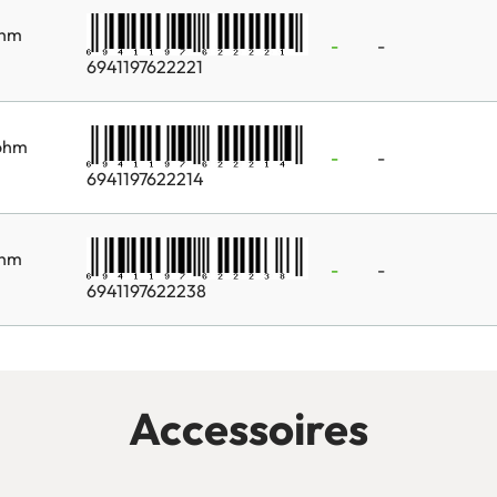
ohm
-
-
6941197622221
5ohm
-
-
6941197622214
ohm
-
-
6941197622238
Accessoires