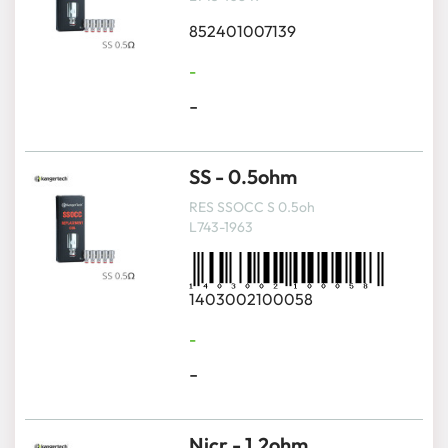
852401007139
-
-
SS - 0.5ohm
RES SSOCC S 0.5oh
L743-1963
1403002100058
-
-
Nicr - 1.2ohm