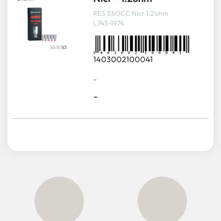
RES SSOCC Nicr 1.2ohm
L743-1974
1403002100041
-
-