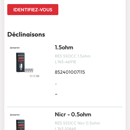
IDENTIFIEZ-VOUS
Déclinaisons
1.5ohm
RES SSOCC 1.5ohm
L743-46918
852401007115
-
-
Nicr - 0.5ohm
RES SSOCC Nicr 0.5ohm
L743-10849