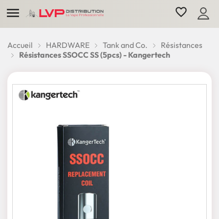

favorite_border
Accueil
HARDWARE
Tank and Co.
Résistances
Résistances SSOCC SS (5pcs) - Kangertech