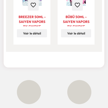
favorite_border
favorite_border
BREEZER 50ML -
BÜBÜ 50ML -
A
SAIYEN VAPORS
SAIYEN VAPORS
BY SWOKE
BY SWOKE
Voir le détail
Voir le détail