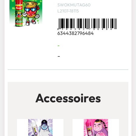
SWOKMUTAG60
L2107-18115
6344382796484
-
-
Accessoires