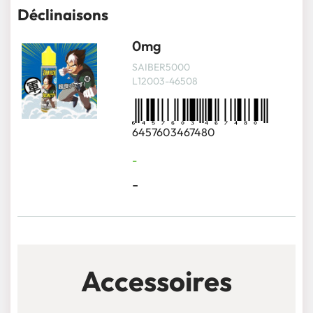
Déclinaisons
0mg
SAIBER5000
L12003-46508
6457603467480
-
-
Accessoires