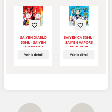
favorite_border
favorite_border
SAIYEN DIABLO
SAIYEN C4 50ML -
50ML - SAIYEN
SAIYEN VAPORS
VAPORS BY
BY SWOKE
SWOKE
Voir le détail
Voir le détail