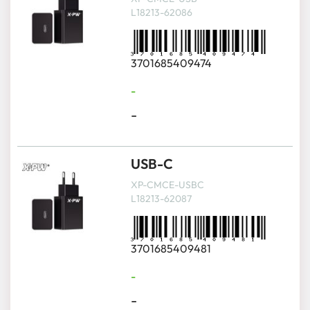
L18213-62086
3701685409474
-
-
USB-C
XP-CMCE-USBC
L18213-62087
3701685409481
-
-