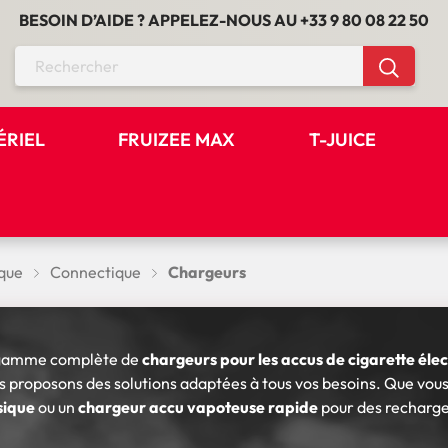
BESOIN D’AIDE ? APPELEZ-NOUS AU
+33 9 80 08 22 50
ÉRIEL
FRUIZEE MAX
T-JUICE
que
Connectique
Chargeurs
 gamme complète de
chargeurs pour les accus de cigarette éle
us proposons des solutions adaptées à tous vos besoins. Que vou
sique
ou un
chargeur accu vapoteuse rapide
pour des recharges