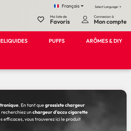

Français
Select Language
▼
Ma liste de
Connexion à
favorite_border
Favoris
Mon compte
ELIQUIDES
PUFFS
ARÔMES & DIY
ctronique
. En tant que
grossiste chargeur
s recherchiez un
chargeur d'accu cigarette
 efficaces, vous trouverez ici le produit