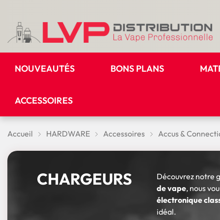
NOUVEAUTÉS
BONS PLANS
MAT
ACCESSOIRES
Accueil
HARDWARE
Accessoires
Accus & Connecti
CHARGEURS
Découvrez notre
de vape
, nous vo
électronique clas
idéal.