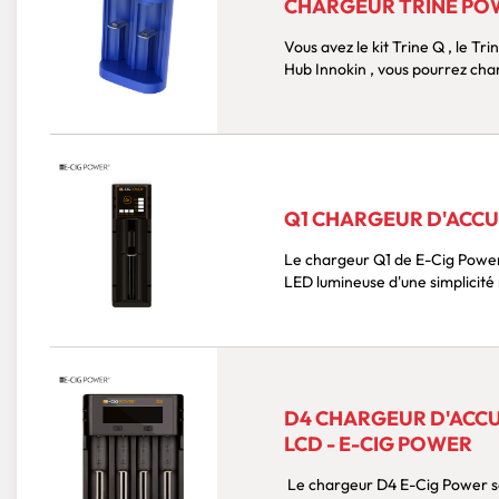
CHARGEUR TRINE POW
Vous avez le kit Trine Q , le Trine SE ou bien le kit Trine ? Avec le chargeur Trine Power
Hub Innokin , vous pourrez char
Q1 CHARGEUR D'ACCU 
Le chargeur Q1 de E-Cig Power est conçu pour un seul accu, il propose une interface
LED lumineuse d'une simplicité
D4 CHARGEUR D'ACCU
LCD - E-CIG POWER
Le chargeur D4 E-Cig Power se distingue par son écran LCD, permettant un suivi