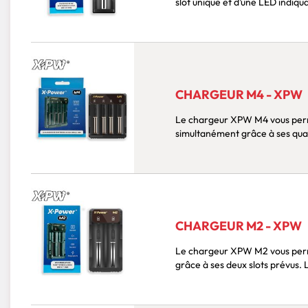
slot unique et d’une LED indiqua
CHARGEUR M4 - XPW
Le chargeur XPW M4 vous permet de recharger quatre accus (IMR / INR)
simultanément grâce à ses quat
CHARGEUR M2 - XPW
Le chargeur XPW M2 vous permet de recharger deux accus (IMR / INR) simultanément
grâce à ses deux slots prévus. 