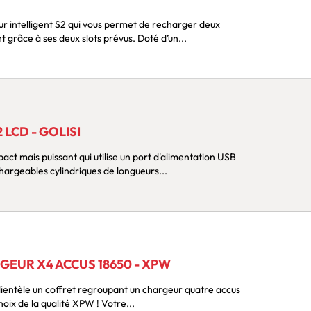
 intelligent S2 qui vous permet de recharger deux
 grâce à ses deux slots prévus. Doté d’un...
 LCD - GOLISI
act mais puissant qui utilise un port d'alimentation USB
hargeables cylindriques de longueurs...
GEUR X4 ACCUS 18650 - XPW
lientèle un coffret regroupant un chargeur quatre accus
et 4 accus de vape ? Faites le choix de la qualité XPW ! Votre...