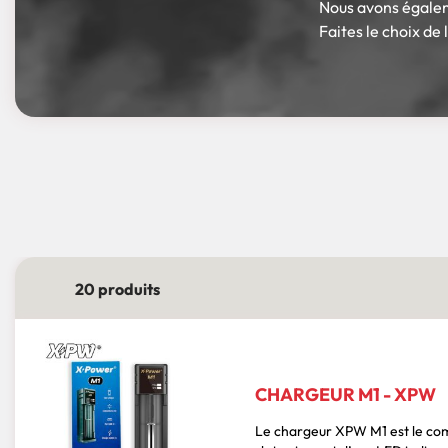
Nous avons égale
Faites le choix de
20 produits
CHARGEUR M1 - XPW
Le chargeur XPW M1 est le compagnon parfait de vos accus IMR et INR. Il dispose d’un