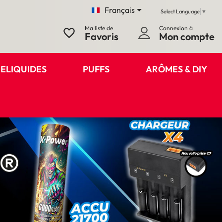

Français
Select Language
▼
Ma liste de
Connexion à
favorite_border
Favoris
Mon compte
ELIQUIDES
PUFFS
ARÔMES & DIY