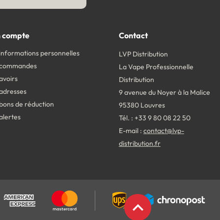
 compte
Contact
informations personnelles
LVP Distribution
 commandes
La Vape Professionnelle
avoirs
Distribution
adresses
9 avenue du Noyer à la Malice
bons de réduction
95380 Louvres
alertes
Tél. : +33 9 80 08 22 50
E-mail :
contact@lvp-
distribution.fr
expand_less