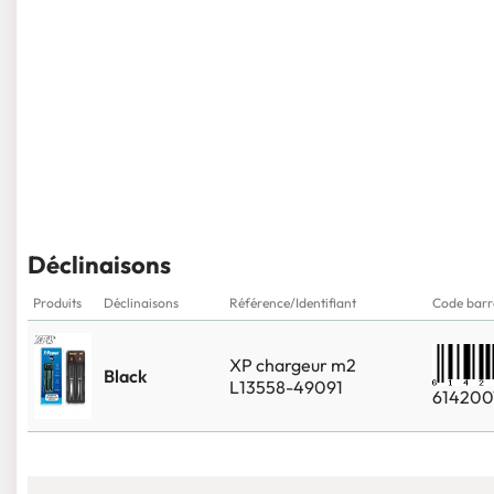
Déclinaisons
Produits
Déclinaisons
Référence/Identifiant
Code barr
XP chargeur m2
Black
L13558-49091
614200