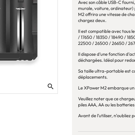
Avec son câble USB-C fourni, i
murale, voiture, ordinateur) 
M2 offrira une vitesse de cha
chargez deux.
Il est compatible avec tous l
/ 17650 / 18350 / 18490 / 18
22500 / 26500 / 26650 / 26
Il dispose d’une fonction d’ac
déchargées. Idéal pour redon
Sa taille ultra-portable est
déplacements.
search
Le XPower M2 embarque un sy
Veuillez noter que ce chargeu
piles AAA, AA ou les batterie
Avant de l’utiliser, n’oubliez