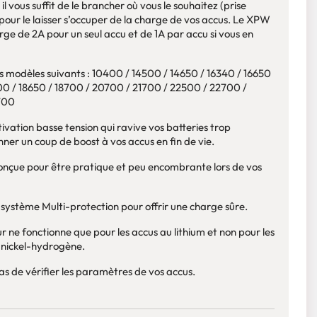
l vous suffit de le brancher où vous le souhaitez (prise
pour le laisser s’occuper de la charge de vos accus. Le XPW
rge de 2A pour un seul accu et de 1A par accu si vous en
es modèles suivants : 10400 / 14500 / 14650 / 16340 / 16650
500 / 18650 / 18700 / 20700 / 21700 / 22500 / 22700 /
700
tivation basse tension qui ravive vos batteries trop
ner un coup de boost à vos accus en fin de vie.
 conçue pour être pratique et peu encombrante lors de vos
stème Multi-protection pour offrir une charge sûre.
r ne fonctionne que pour les accus au lithium et non pour les
s nickel-hydrogène.
 pas de vérifier les paramètres de vos accus.