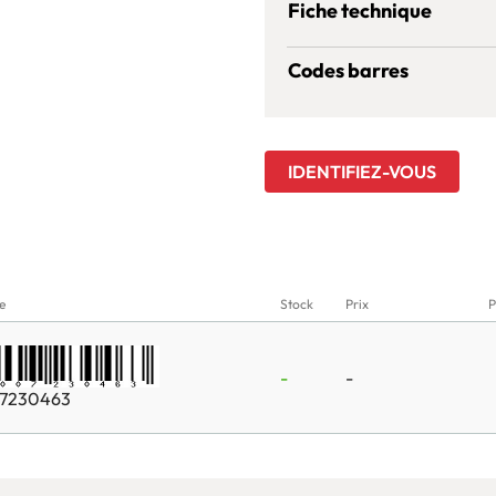
Fiche technique
Codes barres
IDENTIFIEZ-VOUS
e
Stock
Prix
P
-
-
7230463