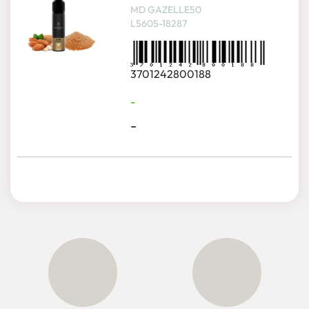
MD GAZELLE50
L5605-18287
3701242800188
-
-