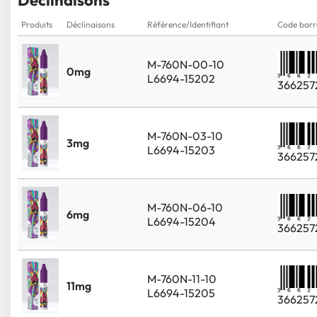
Déclinaisons
Produits
Déclinaisons
Référence/Identifiant
Code barr
M-760N-00-10
0mg
L6694-15202
366257
M-760N-03-10
3mg
L6694-15203
366257
M-760N-06-10
6mg
L6694-15204
366257
M-760N-11-10
11mg
L6694-15205
366257