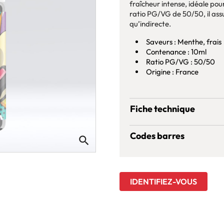
fraîcheur intense, idéale po
ratio PG/VG de 50/50, il assu
qu’indirecte.
Saveurs : Menthe, frais
Contenance : 10ml
Ratio PG/VG : 50/50
Origine : France
Fiche technique
Codes barres
search
IDENTIFIEZ-VOUS