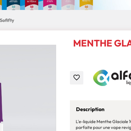
Sofifty
MENTHE GLA
favorite_border
Description
L'e-liquide Menthe Glaciale 1
parfaite pour une vape revigo