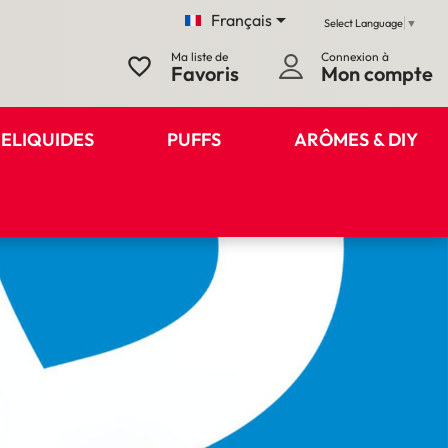

Français
Select Language
▼
Ma liste de
Connexion à
favorite_border
Favoris
Mon compte
ELIQUIDES
PUFFS
ARÔMES & DIY