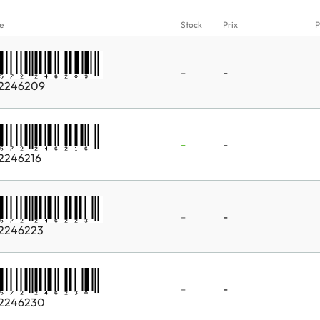
e
Stock
Prix
P
-
-
2246209
-
-
2246216
-
-
2246223
-
-
2246230