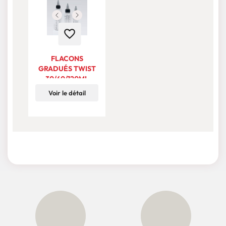
favorite_border
FLACONS
GRADUÉS TWIST
30/60/120ML
(10PCS)
Voir le détail