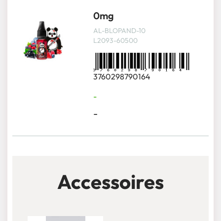
0mg
AL-BLOPAND-10
L2093-60500
3760298790164
-
-
Accessoires