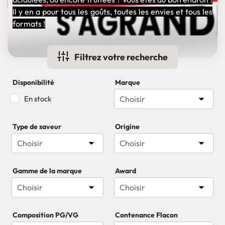
Il y en a pour tous les goûts, toutes les envies et tous les
formats !
Filtrez votre recherche
Disponibilité
Marque

En stock
Choisir
Type de saveur
Origine


Choisir
Choisir
Gamme de la marque
Award


Choisir
Composition PG/VG
Contenance Flacon