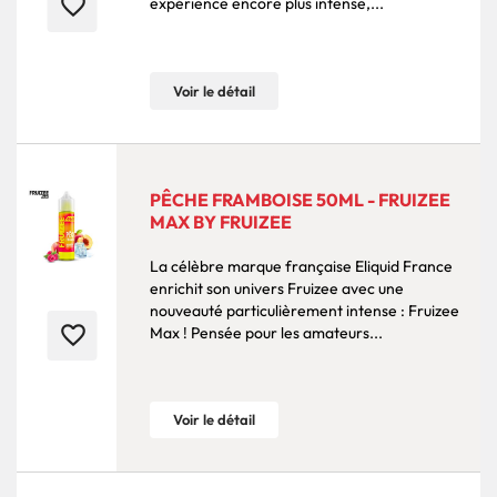
favorite_border
expérience encore plus intense,...
Voir le détail
PÊCHE FRAMBOISE 50ML - FRUIZEE
MAX BY FRUIZEE
La célèbre marque française Eliquid France
enrichit son univers Fruizee avec une
nouveauté particulièrement intense : Fruizee
favorite_border
Max ! Pensée pour les amateurs...
Voir le détail