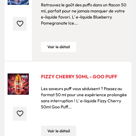
Retrouvez le goût des puffs dans un flacon 50
ml, parfait pour ne jamais manquer de votre
e-liquide favori. L' e-liquide Blueberry
favorite_border
Pomegranate Ice...
Voir le détail
FIZZY CHERRY 50ML - GOO PUFF
Les saveurs puff vous séduisent ? Passez au
format 50 ml pour une expérience prolongée
sans interruption ! L' e-liquide Fizzy Cherry
50ml Goo Puff...
favorite_border
Voir le détail