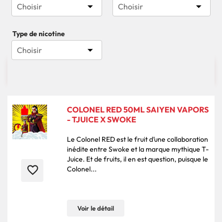


Choisir
Choisir
Type de nicotine

Choisir

3004 produits
Pertinence
COLONEL RED 50ML SAIYEN VAPORS
- TJUICE X SWOKE
Le Colonel RED est le fruit d’une collaboration
inédite entre Swoke et la marque mythique T-
Juice. Et de fruits, il en est question, puisque le
favorite_border
Colonel...
Voir le détail