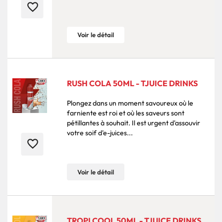
favorite_border
Voir le détail
RUSH COLA 50ML - TJUICE DRINKS
Plongez dans un moment savoureux où le
farniente est roi et où les saveurs sont
pétillantes à souhait. Il est urgent d'assouvir
votre soif d'e-juices...
favorite_border
Voir le détail
TROPI COOL 50ML - TJUICE DRINKS