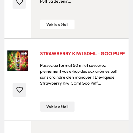
favorite_border
Puff va devenir...
Voir le détail
STRAWBERRY KIWI 50ML - GOO PUFF
Passez au format 50 ml et savourez
pleinement vos e-liquides aux arômes puff
sans craindre d’en manquer ! L' e-liquide
Strawberry Kiwi 50ml Goo Puff...
favorite_border
Voir le détail