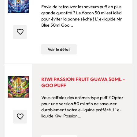
Envie de retrouver les saveurs puff en plus
grande quantité ? Le flacon 50 ml est idéal
pour éviter la panne sèche ! L' e-liquide Mr
Blue 50ml Goo...
favorite_border
Voir le détail
KIWI PASSION FRUIT GUAVA 50ML -
GOO PUFF
Vous raffolez des arômes type puff ? Optez
pour une version 50 ml afin de savourer
durablement votre e-liquide préféré. L' e-
favorite_border
liquide Kiwi Passion...