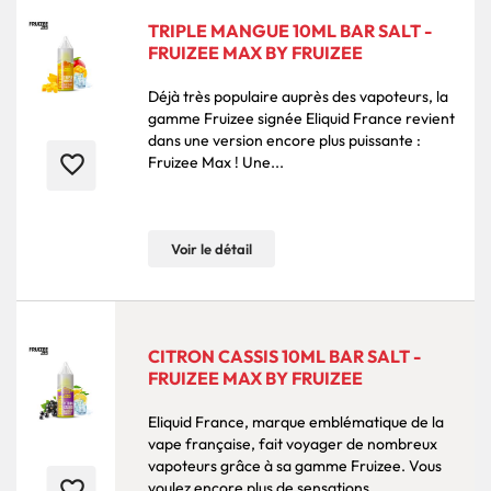
TRIPLE MANGUE 10ML BAR SALT -
FRUIZEE MAX BY FRUIZEE
Déjà très populaire auprès des vapoteurs, la
gamme Fruizee signée Eliquid France revient
dans une version encore plus puissante :
favorite_border
Fruizee Max ! Une...
Voir le détail
CITRON CASSIS 10ML BAR SALT -
FRUIZEE MAX BY FRUIZEE
Eliquid France, marque emblématique de la
vape française, fait voyager de nombreux
vapoteurs grâce à sa gamme Fruizee. Vous
favorite_border
voulez encore plus de sensations...