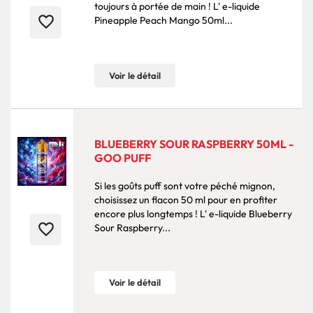
toujours à portée de main ! L' e-liquide
favorite_border
Pineapple Peach Mango 50ml...
Voir le détail
BLUEBERRY SOUR RASPBERRY 50ML -
GOO PUFF
Si les goûts puff sont votre péché mignon,
choisissez un flacon 50 ml pour en profiter
encore plus longtemps ! L' e-liquide Blueberry
favorite_border
Sour Raspberry...
Voir le détail