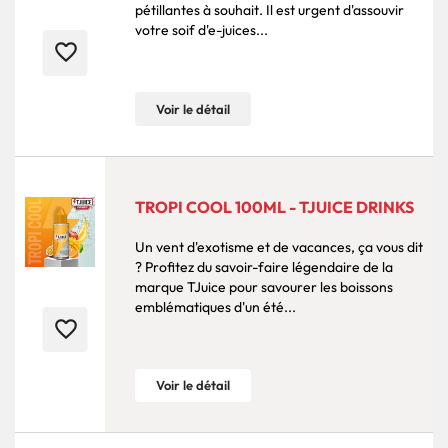
pétillantes à souhait. Il est urgent d'assouvir
votre soif d'e-juices...
favorite_border
Voir le détail
TROPI COOL 100ML - TJUICE DRINKS
Un vent d'exotisme et de vacances, ça vous dit
? Profitez du savoir-faire légendaire de la
marque TJuice pour savourer les boissons
emblématiques d'un été...
favorite_border
Voir le détail