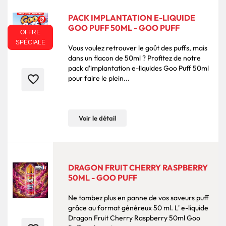
PACK IMPLANTATION E-LIQUIDE
GOO PUFF 50ML - GOO PUFF
OFFRE
SPÉCIALE
Vous voulez retrouver le goût des puffs, mais
dans un flacon de 50ml ? Profitez de notre
pack d'implantation e-liquides Goo Puff 50ml
favorite_border
pour faire le plein...
Voir le détail
DRAGON FRUIT CHERRY RASPBERRY
50ML - GOO PUFF
Ne tombez plus en panne de vos saveurs puff
grâce au format généreux 50 ml. L' e-liquide
Dragon Fruit Cherry Raspberry 50ml Goo