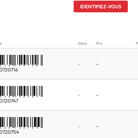
IDENTIFIEZ-VOUS
e
Stock
Prix
P
-
-
0720716
-
-
0720747
-
-
0720754