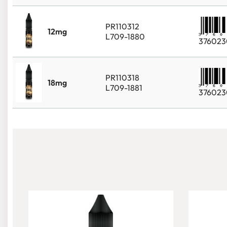
PR110312
12mg
L709-1880
376023
PR110318
18mg
L709-1881
376023