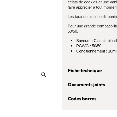
éclats de cookies
et une
vani
faire apprécier à tout moment
Les taux de nicotine disponib
Pour une grande compatibilit
50/50.
Saveurs : Classic blond,
PG/VG : 50/50
Conditionnement : 10ml
Fiche technique
search
Documents joints
Codes barres