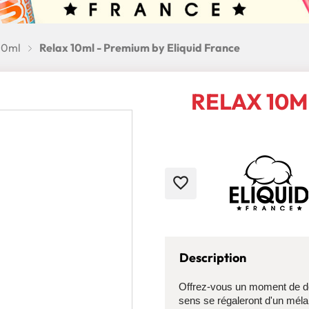
10ml
Relax 10ml - Premium by Eliquid France
RELAX 10M
favorite_border
Description
Offrez-vous un moment de dé
sens se régaleront d'un mél