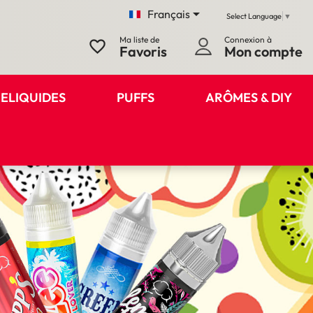

Français
Select Language
▼
Ma liste de
Connexion à
favorite_border
Favoris
Mon compte
ELIQUIDES
PUFFS
ARÔMES & DIY