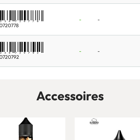
-
-
0720778
-
-
0720792
Accessoires