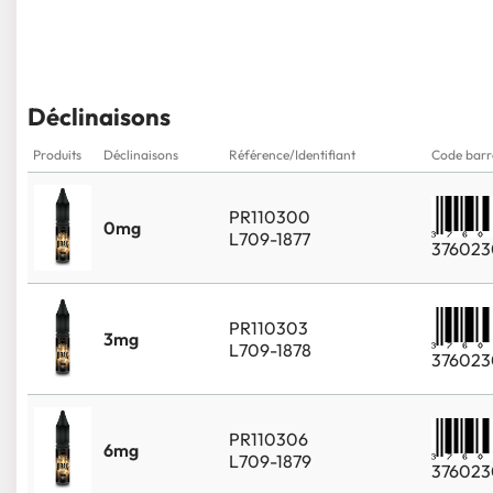
Déclinaisons
Produits
Déclinaisons
Référence/Identifiant
Code barr
PR110300
0mg
L709-1877
376023
PR110303
3mg
L709-1878
376023
PR110306
6mg
L709-1879
376023