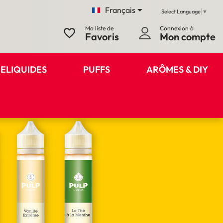

Français
Select Language
▼
Ma liste de
Connexion à
favorite_border
Favoris
Mon compte
ELIQUIDES
PUFFS
ARÔMES & DIY