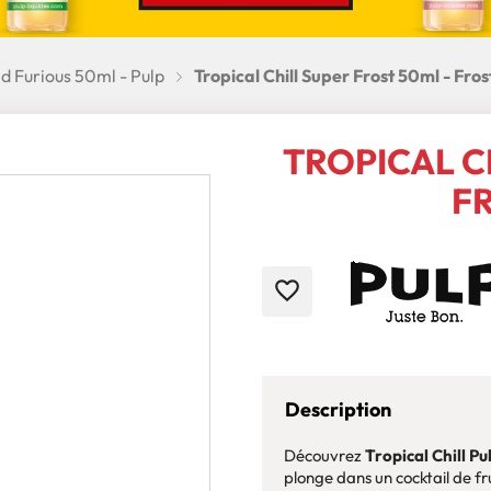
nd Furious 50ml - Pulp
Tropical Chill Super Frost 50ml - Fros
TROPICAL C
FR
favorite_border
Description
Découvrez
Tropical Chill P
plonge dans un cocktail de f