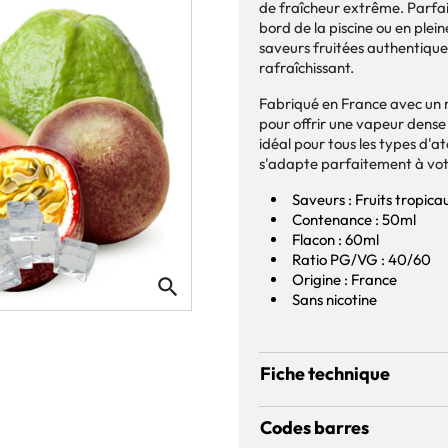
de fraîcheur extrême. Parfai
bord de la piscine ou en ple
saveurs fruitées authentiques
rafraîchissant.
Fabriqué en France avec un r
pour offrir une vapeur dense
idéal pour tous les types d'at
s'adapte parfaitement à vot
Saveurs : Fruits tropicau
Contenance : 50ml
Flacon : 60ml
Ratio PG/VG : 40/60
Origine : France
search
Sans nicotine
Fiche technique
Codes barres