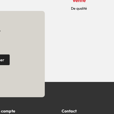
Vente
De qualité
r
 compte
Contact