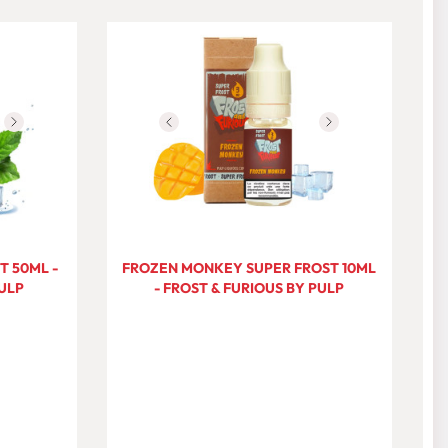
T 50ML -
FROZEN MONKEY SUPER FROST 10ML
F
PULP
- FROST & FURIOUS BY PULP