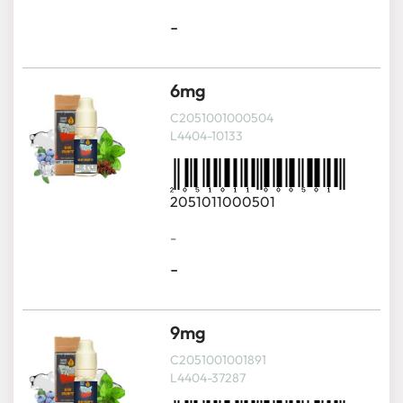
-
6mg
C2051001000504
L4404-10133
2051011000501
-
-
9mg
C2051001001891
L4404-37287