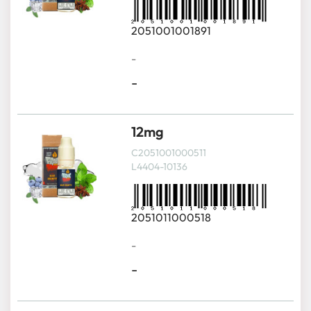
2051001001891
-
-
12mg
C2051001000511
L4404-10136
2051011000518
-
-