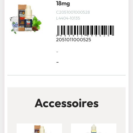
18mg
C2051001000528
L4404-10135
2051011000525
-
-
Accessoires