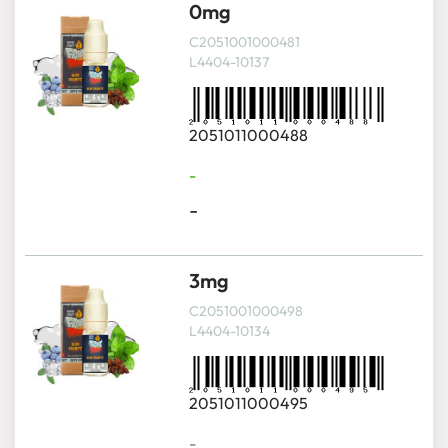
0mg
C2051001000481
L4404-10137
2051011000488
-
-
3mg
C2051001000498
L4404-10134
2051011000495
-