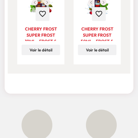
favorite_border
favorite_border
CHERRY FROST
CHERRY FROST
F
SUPER FROST
SUPER FROST
10ML - FROST &
50ML - FROST &
FURIOUS BY PULP
FURIOUS BY PULP
F
Voir le détail
Voir le détail