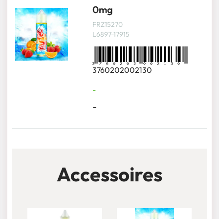
0mg
FRZ15270
L6897-17915
3760202002130
-
-
Accessoires