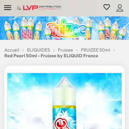

favorite_border
Accueil
ELIQUIDES
Fruizee
FRUIZEE 50ml
Red Pearl 50ml - Fruizee by ELIQUID France