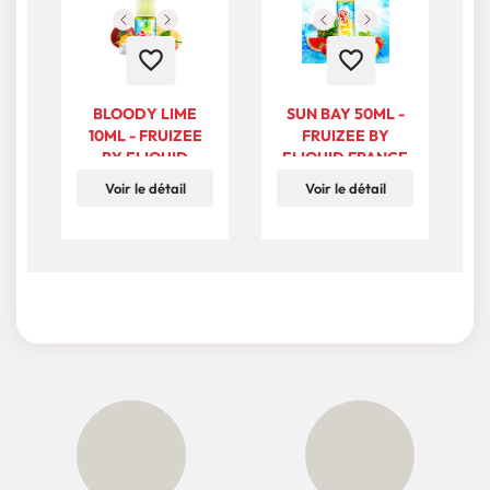
favorite_border
favorite_border
BLOODY LIME
SUN BAY 50ML -
10ML - FRUIZEE
FRUIZEE BY
BY ELIQUID
ELIQUID FRANCE
FRANCE
Voir le détail
Voir le détail